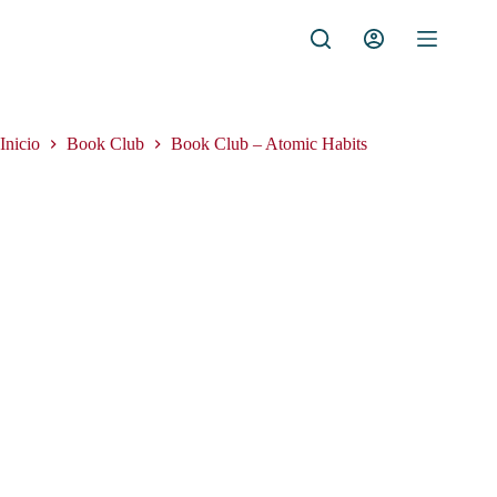
Saltar
al
contenido
Inicio
Book Club
Book Club – Atomic Habits